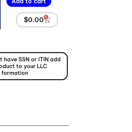
Add to cart
0
$
0.00
ot have SSN or ITIN add
roduct to your LLC
formation