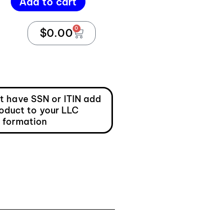
Add to cart
0
$
0.00
ot have SSN or ITIN add
roduct to your LLC
formation