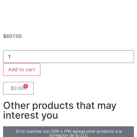
$
607.00
Add to cart
0
$
0.00
Other products that may
interest you
Si no cuentas con SSN o ITIN agrega este producto a la
formacion de tu LLC