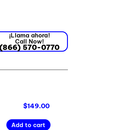
¡Llama ahora!
Call Now!
(866) 570-0770
$
149.00
Add to cart