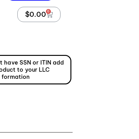
0
$
0.00
ot have SSN or ITIN add
roduct to your LLC
formation