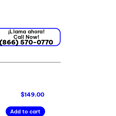
¡Llama ahora!
Call Now!
(866) 570-0770
$
149.00
Add to cart