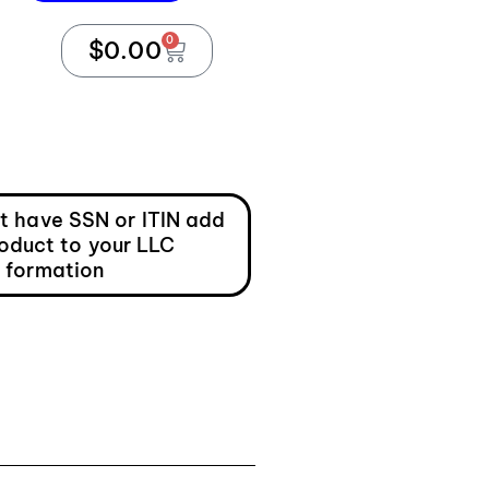
0
$
0.00
ot have SSN or ITIN add
roduct to your LLC
formation